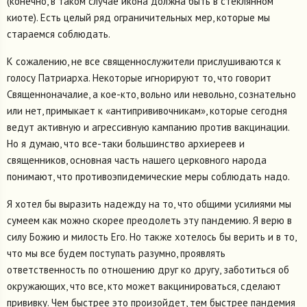
(конечно, в таком случае икона должна быть в стеклянном
киоте). Есть целый ряд ограничительных мер, которые мы
стараемся соблюдать.
К сожалению, не все священнослужители прислушиваются к
голосу Патриарха. Некоторые игнорируют то, что говорит
Священноначалие, а кое-кто, вольно или невольно, сознательно
или нет, примыкает к «антипрививочникам», которые сегодня
ведут активную и агрессивную кампанию против вакцинации.
Но я думаю, что все-таки большинство архиереев и
священников, основная часть нашего церковного народа
понимают, что противоэпидемические меры соблюдать надо.
Я хотел бы выразить надежду на то, что общими усилиями мы
сумеем как можно скорее преодолеть эту пандемию. Я верю в
силу Божию и милость Его. Но также хотелось бы верить и в то,
что мы все будем поступать разумно, проявлять
ответственность по отношению друг ко другу, заботиться об
окружающих, что все, кто может вакцинироваться, сделают
прививку. Чем быстрее это произойдет, тем быстрее пандемия