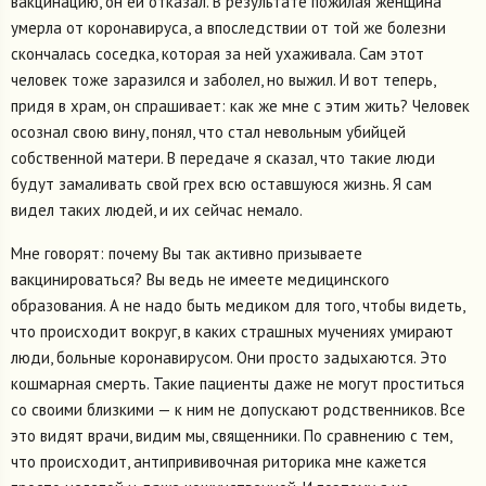
вакцинацию, он ей отказал. В результате пожилая женщина
умерла от коронавируса, а впоследствии от той же болезни
скончалась соседка, которая за ней ухаживала. Сам этот
человек тоже заразился и заболел, но выжил. И вот теперь,
придя в храм, он спрашивает: как же мне с этим жить? Человек
осознал свою вину, понял, что стал невольным убийцей
собственной матери. В передаче я сказал, что такие люди
будут замаливать свой грех всю оставшуюся жизнь. Я сам
видел таких людей, и их сейчас немало.
Мне говорят: почему Вы так активно призываете
вакцинироваться? Вы ведь не имеете медицинского
образования. А не надо быть медиком для того, чтобы видеть,
что происходит вокруг, в каких страшных мучениях умирают
люди, больные коронавирусом. Они просто задыхаются. Это
кошмарная смерть. Такие пациенты даже не могут проститься
со своими близкими — к ним не допускают родственников. Все
это видят врачи, видим мы, священники. По сравнению с тем,
что происходит, антипрививочная риторика мне кажется