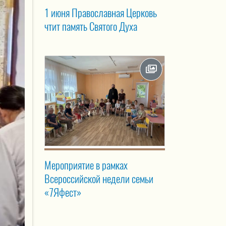
1 июня Православная Церковь
чтит память Святого Духа
Мероприятие в рамках
Всероссийской недели семьи
«7Яфест»