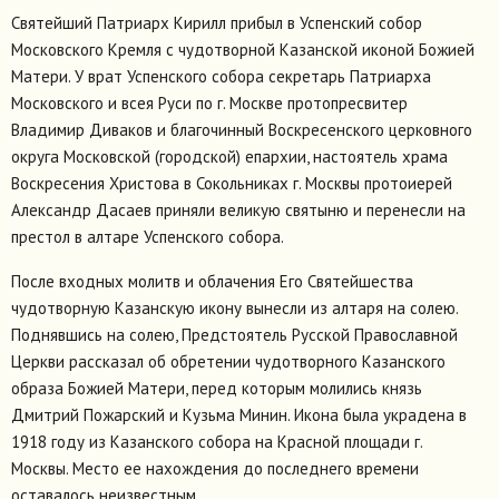
Святейший Патриарх Кирилл прибыл в Успенский собор
Московского Кремля с чудотворной Казанской иконой Божией
Матери. У врат Успенского собора секретарь Патриарха
Московского и всея Руси по г. Москве протопресвитер
Владимир Диваков и благочинный Воскресенского церковного
округа Московской (городской) епархии, настоятель храма
Воскресения Христова в Сокольниках г. Москвы протоиерей
Александр Дасаев приняли великую святыню и перенесли на
престол в алтаре Успенского собора.
После входных молитв и облачения Его Святейшества
чудотворную Казанскую икону вынесли из алтаря на солею.
Поднявшись на солею, Предстоятель Русской Православной
Церкви рассказал об обретении чудотворного Казанского
образа Божией Матери, перед которым молились князь
Дмитрий Пожарский и Кузьма Минин. Икона была украдена в
1918 году из Казанского собора на Красной площади г.
Москвы. Место ее нахождения до последнего времени
оставалось неизвестным.