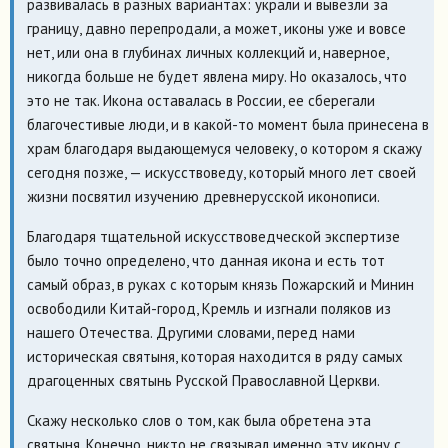
развивалась в разных вариантах: украли и вывезли за
границу, давно перепродали, а может, иконы уже и вовсе
нет, или она в глубинах личных коллекций и, наверное,
никогда больше не будет явлена миру. Но оказалось, что
это не так. Икона оставалась в России, ее сберегали
благочестивые люди, и в какой-то момент была принесена в
храм благодаря выдающемуся человеку, о котором я скажу
сегодня позже, — искусствоведу, который много лет своей
жизни посвятил изучению древнерусской иконописи.
Благодаря тщательной искусствоведческой экспертизе
было точно определено, что данная икона и есть тот
самый образ, в руках с которым князь Пожарский и Минин
освободили Китай-город, Кремль и изгнали поляков из
нашего Отечества. Другими словами, перед нами
историческая святыня, которая находится в ряду самых
драгоценных святынь Русской Православной Церкви.
Скажу несколько слов о том, как была обретена эта
святыня. Конечно, никто не связывал именно эту икону с