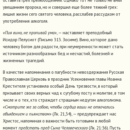
оставить грех прелюбодеяния. Однако тот не только не внял
увещаниям пророка, но и совершил еще более тяжкий грех:
лишил жизни сего святого человека, расслабев рассудком от
употребления алкоголя.
«Пия вино, не пропивай ума»
, — наставляет преподобный
Исидор Пелусиот (Письмо 313. Зосиме). Вино, которое дано
человеку Богом для радости, при неумеренности может стать
источником разнообразных бед и несчастий, болезней и
жизненных трагедий.
В качестве напоминания о пагубности невоздержания Русская
Православная Церковь в праздник Усекновения главы Иоанна
Крестителя установила особый День трезвости, в который
призывает своих верных чад к сугубому посту и молитве, в том
числе и о тех, кто страждет страшным недугом алкоголизма.
«Смотрите же за собою, чтобы сердца ваши не отягчались
объядением и пьянством»
(Лк. 21,34), — предупреждает нас
Христос, напоминая о важности быть готовыми в любой
момент
предстать пред Сына Человеческого
(Лк. 21:36). Пусть