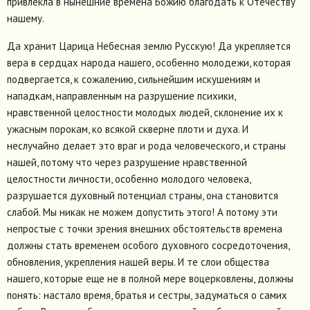
привлекла в нынешние времена Божию благодать к Отечеству
нашему.
Да хранит Царица Небесная землю Русскую! Да укрепляется
вера в сердцах народа нашего, особенно молодежи, которая
подвергается, к сожалению, сильнейшим искушениям и
нападкам, направленным на разрушение психики,
нравственной целостности молодых людей, склонение их к
ужасным порокам, ко всякой скверне плоти и духа. И
неслучайно делает это враг и рода человеческого, и страны
нашей, потому что через разрушение нравственной
целостности личности, особенно молодого человека,
разрушается духовный потенциал страны, она становится
слабой. Мы никак не можем допустить этого! А потому эти
непростые с точки зрения внешних обстоятельств времена
должны стать временем особого духовного сосредоточения,
обновления, укрепления нашей веры. И те слои общества
нашего, которые еще не в полной мере воцерковлены, должны
понять: настало время, братья и сестры, задуматься о самих