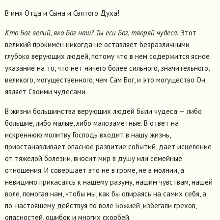
В имя Отца и Сына и Святого Духа!
Кто Бог велий, яко Бог наш? Ты еси Бог, творяй чудеса.
Этот
великий прокимен никогда не оставляет безразличными
глубоко верующих людей, потому что в нем содержится ясное
указание на то, что нет ничего более сильного, значительного,
великого, могущественного, чем Сам Бог, и это могущество Он
являет Своими чудесами.
В жизни большинства верующих людей были чудеса — либо
большие, либо малые, либо малозаметные. В ответ на
искреннюю молитву Господь входит в нашу жизнь,
приостанавливает опасное развитие событий, дает исцеление
от тяжелой болезни, вносит мир в душу или семейные
отношения. И совершает это не в громе, не в молнии, а
невидимо прикасаясь к нашему разуму, нашим чувствам, нашей
воле, помогая нам, чтобы мы, как бы опираясь на самих себя, а
по-настоящему действуя по воле Божией, избегали грехов,
опасностей, ошибок и многих скорбей.