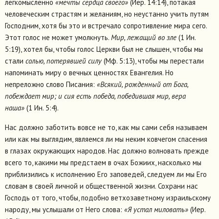
легкомысленно
«мечты сердца своего»
(Иер. 14:14), потакая
человеческим страстям и желаниям, но неустанно учить путям
Господним, хотя бы это и встречало сопротивление мира сего.
Этот голос не может умолкнуть.
Мир, лежащий во зле
(1 Ин.
5:19), хотел бы, чтобы голос Церкви был не слышен, чтобы мы
стали
солью, потерявшей силу
(Мф. 5:13), чтобы мы перестали
напоминать миру о вечных ценностях Евангелия. Но
непреложно слово Писания:
«Всякий, рожденный от Бога,
побеждает мир; и сия есть победа, победившая мир, вера
наша»
(1 Ин. 5:4).
Нас должно заботить вовсе не то, как мы сами себя называем
или как мы выглядим, являемся ли мы неким ковчегом спасения
в глазах окружающих народов. Нас должно волновать прежде
всего то, какими мы предстаем в очах Божиих, насколько мы
приблизились к исполнению Его заповедей, следуем ли мы Его
словам в своей личной и общественной жизни. Сохрани нас
Господь от того, чтобы, подобно ветхозаветному израильскому
народу, мы услышали от Него слова:
«Я устал миловать»
(Иер.