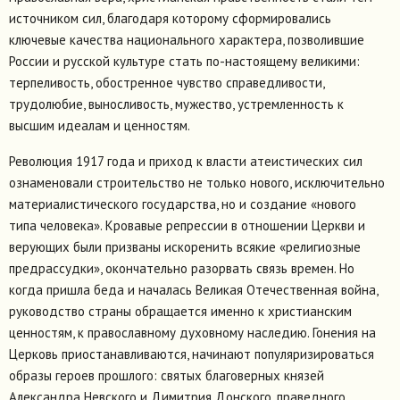
источником сил, благодаря которому сформировались
ключевые качества национального характера, позволившие
России и русской культуре стать по-настоящему великими:
терпеливость, обостренное чувство справедливости,
трудолюбие, выносливость, мужество, устремленность к
высшим идеалам и ценностям.
Революция 1917 года и приход к власти атеистических сил
ознаменовали строительство не только нового, исключительно
материалистического государства, но и создание «нового
типа человека». Кровавые репрессии в отношении Церкви и
верующих были призваны искоренить всякие «религиозные
предрассудки», окончательно разорвать связь времен. Но
когда пришла беда и началась Великая Отечественная война,
руководство страны обращается именно к христианским
ценностям, к православному духовному наследию. Гонения на
Церковь приостанавливаются, начинают популяризироваться
образы героев прошлого: святых благоверных князей
Александра Невского и Димитрия Донского, праведного