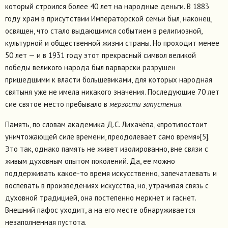
который строился более 40 лет на народные деньги. В 1883
году храм в присутствии Императорской семьи был, наконец,
освящен, что стало выдающимся событием в религиозной,
культурной и общественной жизни страны. Но проходит менее
50 лет — и в 1931 году этот прекрасный символ великой
победы великого народа был варварски разрушен
пришедшими к власти большевиками, для которых народная
святыня уже не имела никакого значения. Последующие 70 лет
сие святое место пребывало в
мерзости запустения
.
Память, по словам академика Д.С. Лихачёва, «противостоит
уничтожающей силе времени, преодолевает само время»[5].
Это так, однако память не живет изолированно, вне связи с
живым духовным опытом поколений. Да, ее можно
поддерживать какое-то время искусственно, запечатлевать и
воспевать в произведениях искусства, но, утрачивая связь с
духовной традицией, она постепенно меркнет и гаснет.
Внешний пафос уходит, а на его месте обнаруживается
незаполненная пустота.