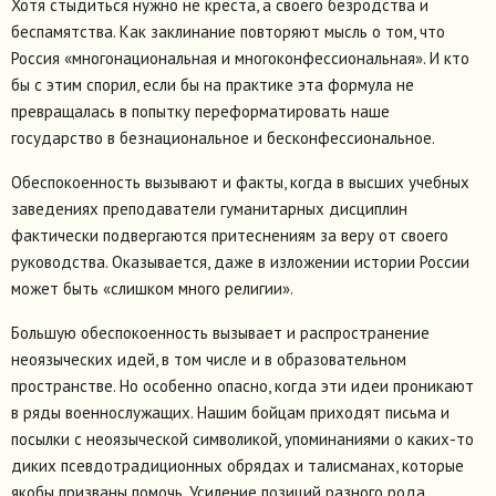
Хотя стыдиться нужно не креста, а своего безродства и
беспамятства. Как заклинание повторяют мысль о том, что
Россия «многонациональная и многоконфессиональная». И кто
бы с этим спорил, если бы на практике эта формула не
превращалась в попытку переформатировать наше
государство в безнациональное и бесконфессиональное.
Обеспокоенность вызывают и факты, когда в высших учебных
заведениях преподаватели гуманитарных дисциплин
фактически подвергаются притеснениям за веру от своего
руководства. Оказывается, даже в изложении истории России
может быть «слишком много религии».
Большую обеспокоенность вызывает и распространение
неоязыческих идей, в том числе и в образовательном
пространстве. Но особенно опасно, когда эти идеи проникают
в ряды военнослужащих. Нашим бойцам приходят письма и
посылки с неоязыческой символикой, упоминаниями о каких-то
диких псевдотрадиционных обрядах и талисманах, которые
якобы призваны помочь. Усиление позиций разного рода