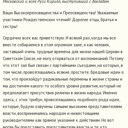
Московский и всея Руси Кирилл, выступивший с докладом.
Ваши Высокопреосвященства и Преосвященства! Уважаемые
участники Рождественских чтений! Дорогие отцы, братья и
сестры!
Сердечно всех вас приветствую. И всякий раз, когда мы все
вместе собираемся в этом огромном зале, я как человек,
заставший очень трудные времена для жизни нашей Церкви в
Советском Союзе, не могу оторваться от воспоминаний. Потому
что этот зал был связан с партийными съездами, на которых, в
том числе, провозглашались всякие, простите, бредовые идеи о
том, что произойдут радикальные перемены в жизни страны и
мы достигнем какого-то особого уровня развития, который не
предполагает присутствия религии в жизни народа. Именно
здесь, с этих трибун, провозглашались подобного рода идеи,
которые, будучи озвучены самыми высокими представителями
власти, воспринимались народом и нижестоящими
руководителями как прямое указание к действиям. Но вот
могли бы представить представители власти и те, кто