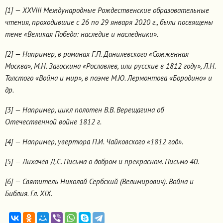
[1] — XXVIII Международные Рождественские образовательные
чтения, проходившие с 26 по 29 января 2020 г., были посвящены
теме «Великая Победа: наследие и наследники».
[2] — Например, в романах Г.П. Данилевского «Сожженная
Москва», М.Н. Загоскина «Рославлев, или русские в 1812 году», Л.Н.
Толстого «Война и мир», в поэме М.Ю. Лермонтова «Бородино» и
др.
[3] — Например, цикл полотен В.В. Верещагина об
Отечественной войне 1812 г.
[4] — Например, увертюра П.И. Чайковского «1812 год».
[5] — Лихачёв Д.С. Письма о добром и прекрасном. Письмо 40.
[6] — Святитель Николай Сербский (Велимирович). Война и
Библия. Гл. XIX.