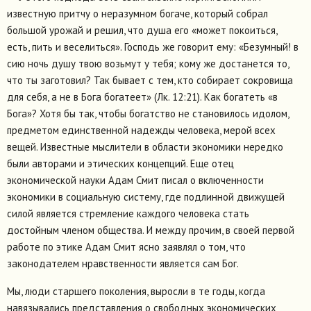
известную притчу о неразумном богаче, который собрал
большой урожай и решил, что душа его «может покоиться,
есть, пить и веселиться». Господь же говорит ему: «Безумный! в
сию ночь душу твою возьмут у тебя; кому же достанется то,
что ты заготовил? Так бывает с тем, кто собирает сокровища
для себя, а не в Бога богатеет» (Лк. 12:21). Как богатеть «в
Бога»? Хотя бы так, чтобы богатство не становилось идолом,
предметом единственной надежды человека, мерой всех
вещей. Известные мыслители в области экономики нередко
были авторами и этических концепций. Еще отец
экономической науки Адам Смит писал о включенности
экономики в социальную систему, где подлинной движущей
силой является стремление каждого человека стать
достойным членом общества. И между прочим, в своей первой
работе по этике Адам Смит ясно заявлял о том, что
законодателем нравственности является сам Бог.
Мы, люди старшего поколения, выросли в те годы, когда
навязывались представления о свободных экономических