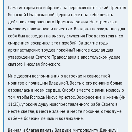
Сама история его избрания на первосвятительский Престол
Японской Православной Церкви несет на себе печать
действия сокровенного Промысла Божия. Не стремясь к
высокому положению и почестям, Владыка неожиданно для
себя был возведен на высоту служения Предстоятеля и со
смирением воспринял этот жребий. За долгие годы
архипастырских трудов покойный многое сделал для
утверждения Святого Православия в апостольском уделе
святого Николая Японского.
Мне дороги воспоминания о встречах и совместной
молитве с почившим Владыкой. Весть о его кончине болью
отозвалась в моем сердце. Скорбя вместе с вами, молюсь о
том, чтобы Господь Иисус Христос, Воскресение и жизнь (Ин.
11:25), упокоил душу новопреставленного раба Своего в
месте светле, в месте злачне, в месте покойне, отнюдуже
отбеже болезнь, печаль и воздыхание.
Вечная и благая память Владыке митрополиту Даниилу!