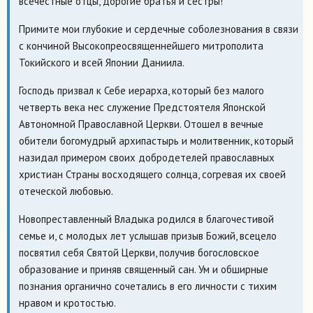
всечестные отцы, дорогие братья и сестры!
Примите мои глубокие и сердечные соболезнования в связи
с кончиной Высокопреосвященнейшего митрополита
Токийского и всей Японии Даниила.
Господь призвал к Себе иерарха, который без малого
четверть века нес служение Предстоятеля Японской
Автономной Православной Церкви. Отошел в вечные
обители богомудрый архипастырь и молитвенник, который
назидал примером своих добродетелей православных
христиан Страны восходящего солнца, согревая их своей
отеческой любовью.
Новопреставленный Владыка родился в благочестивой
семье и, с молодых лет услышав призыв Божий, всецело
посвятил себя Святой Церкви, получив богословское
образование и приняв священный сан. Ум и обширные
познания органично сочетались в его личности с тихим
нравом и кротостью.